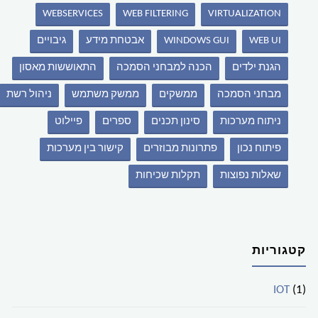
WEBSERVICES
WEB FILTERING
VIRTUALIZATION
WEB UI
WINDOWS GUI
אבטחת מידע
גיבויים
הגנת ילדים
הכנה למבחני הסמכה
התאוששות מאסון
מבחני הסמכה
ממשקים
ממשק משתמש
ניהול רשת
ניתוח מערכות
סינון תכנים
ספרים
פיילוט
פיתוח נכון
פתרונות מבוזרים
קישור בין מערכות
שאלות נפוצות
תקלות שכיחות
קטגוריות
IOT
(1)