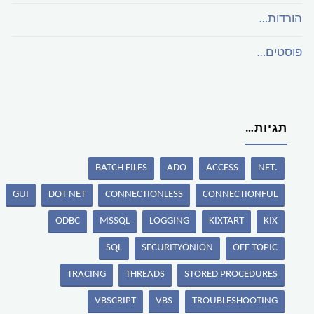
הורדות…
פוסטים…
תגיות…
BATCH FILES
ADO
ACCESS
.NET
GUI
DOT NET
CONNECTIONLESS
CONNECTIONFUL
ODBC
MSSQL
LOGGING
KIXTART
KIX
SQL
SECURITYONION
OFF TOPIC
TRACING
THREADS
STORED PROCEDURES
VBSCRIPT
VBS
TROUBLESHOOTING