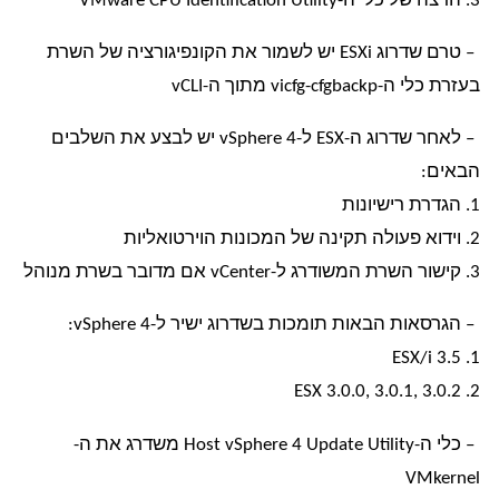
3. הרצה של כלי ה-VMware CPU Identification Utility
– טרם שדרוג ESXi יש לשמור את הקונפיגורציה של השרת
בעזרת כלי ה-vicfg-cfgbackp מתוך ה-vCLI
– לאחר שדרוג ה-ESX ל-vSphere 4 יש לבצע את השלבים
הבאים:
1. הגדרת רישיונות
2. וידוא פעולה תקינה של המכונות הוירטואליות
3. קישור השרת המשודרג ל-vCenter אם מדובר בשרת מנוהל
– הגרסאות הבאות תומכות בשדרוג ישיר ל-vSphere 4:
1. ESX/i 3.5
2. ESX 3.0.0, 3.0.1, 3.0.2
– כלי ה-Host vSphere 4 Update Utility משדרג את ה-
VMkernel