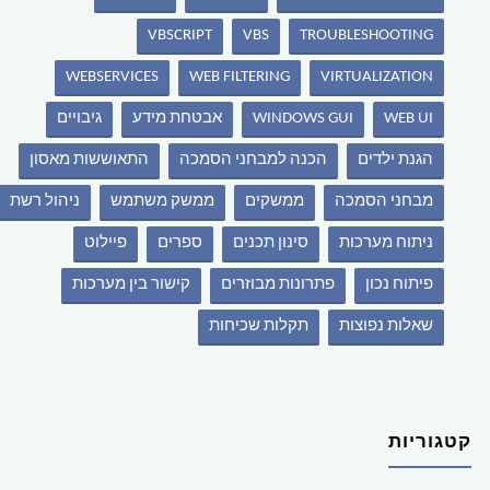
VBSCRIPT
VBS
TROUBLESHOOTING
WEBSERVICES
WEB FILTERING
VIRTUALIZATION
WEB UI
WINDOWS GUI
אבטחת מידע
גיבויים
הגנת ילדים
הכנה למבחני הסמכה
התאוששות מאסון
מבחני הסמכה
ממשקים
ממשק משתמש
ניהול רשת
ניתוח מערכות
סינון תכנים
ספרים
פיילוט
פיתוח נכון
פתרונות מבוזרים
קישור בין מערכות
שאלות נפוצות
תקלות שכיחות
קטגוריות