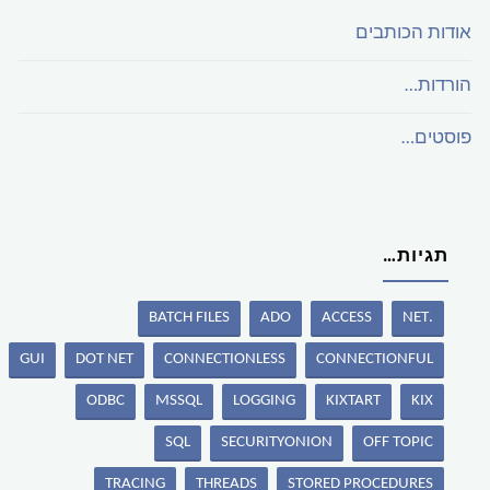
אודות הכותבים
הורדות…
פוסטים…
תגיות…
BATCH FILES
ADO
ACCESS
.NET
GUI
DOT NET
CONNECTIONLESS
CONNECTIONFUL
ODBC
MSSQL
LOGGING
KIXTART
KIX
SQL
SECURITYONION
OFF TOPIC
TRACING
THREADS
STORED PROCEDURES