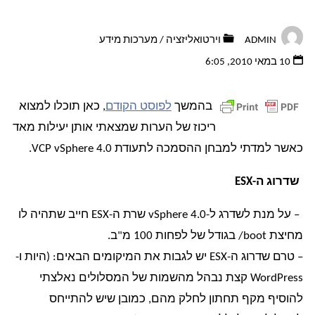
ADMIN
וירטואליזציה
/
מערכות מידע
10 במאי 2010, 6:05
בהמשך
לפוסט הקודם
, כאן תוכלו למצוא
ריכוז של הערות שמצאתי אותן יעילות מאד
כאשר למדתי למבחן ההסמכה לתעודת VCP vSphere 4.0.
שדרוג ה-ESX
– על מנת לשדרג ל-vSphere 4.0 שרת ה-ESX חייב שתהיה לו
מחיצת boot/ בגודל של לפחות 100 מ"ב.
– טרם שדרוג ה-ESX יש לגבות את המיקומים הבאים: (היות ו-
WordPress קצת נבהל מהשמות של המסלולים נאלצתי
להוסיף מקף תחתון לחלק מהם, כמובן שיש להתייחס