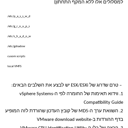
למסלולים אלו ללא המקף התחתון)
/etc/p_a_s_s_w_d
/etc/g_r_o_u_p_s
/etc/s_h_a_d_o_w
/etc/gshadow
cusom scripts
local VMFS
– טרם שדרוג של ESX/ESXi יש לבצע את השלבים הבאים:
1. ווידוא תאימות של החומרה לפי ה-vSphere Systems
Compatibility Guide
2. השוואת ערך ה-MD5 של קובץ העדכון שהורדת לזה המופיע
בדף ההורדות ב-VMware download website