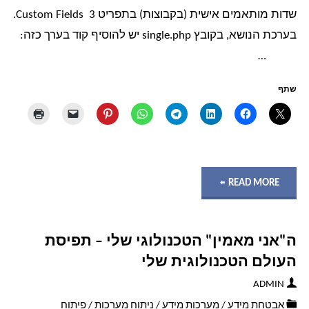
שדות מותאמים אישית (בקבוצות) בתפריט Custom Fields 3.
בערכת הנושא, בקובץ single.php יש להוסיף קוד בערך כזה:
…
שתף
"איך
READ MORE
להציג
ה"אני מאמין" הטכנולוגי שלי – תפיסת
או
העולם הטכנולוגית שלי
לייצר
ADMIN
אבטחת מידע
/
מערכות מידע
/
ניתוח מערכות
/
פיתוח