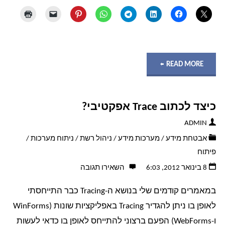
"הוספת
READ MORE
באנר
כיצד לכתוב Trace אפקטיבי?
שיווקי/Disclaimer
ADMIN
לא
אבטחת מידע
/
מערכות מידע
/
ניהול רשת
/
ניתוח מערכות
/
פיתוח
שגרתי
8 בינואר 2012, 6:03
השאירו תגובה
ב-
במאמרים קודמים שלי בנושא ה-Tracing כבר התייחסתי
Exchange
לאופן בו ניתן להגדיר Tracing באפליקציות שונות (WinForms
ו-WebForms) הפעם ברצוני להתייחס לאופן בו כדאי לעשות