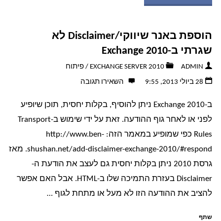
מאמין"
הוספת באנר שיווקי/Disclaimer לא
הטכנולוגי
שגרתי ב-Exchange 2010
שלי
ADMIN
EXCHANGE SERVER 2010
/
פיתוח
28 ביולי 2013, 9:55
השאירו תגובה
–
ב-Exchange 2010 ניתן להוסיף, בקלות יחסית, תוכן שיופיע
תפיסת
לפני או לאחר גוף ההודעה. זאת על ידי שימוש ב-Transport
העולם
Rules כפי שמופיע במאמר הזה: http://www.ben-
shushan.net/add-disclaimer-exchange-2010/#respond. מאז
הטכנולוגית
גרסת 2010 ניתן בקלות יחסית גם לעצב את הודעת ה-
Disclaimer בעזרת התמיכה שלו ב-HTML. אבל האם אפשר
שלי"
להציב את ההודעה הזו לא מעל או מתחת לגוף …
שתף