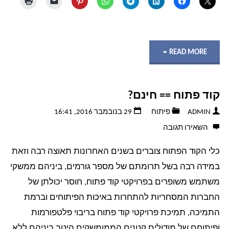
"מי
READ MORE
אמר
קוד פתוח == חינם?
שנגמרו
ADMIN
פיתוח
29 בנובמבר 2016, 16:41
המים
השאירו תגובה
החמים?
כלי הקוד הפתוח צוברים בשנים האחרונות תאוצה רבה וזאת
במידה רבה בשל תרומתם של מספר גורמים, ביניהם ממשקי
–
משתמש משופרים בפרויקטי קוד פתוח, חוסר יכולתן של
פתרון
החברות המסחריות להתחרות באיכות הפיתוחים וברמת
התמיכה, תמיכת פרויקטי קוד פתוח בריבוי פלטפורמות
לשליטה
ופיתוחם של מודולים קטנים הממומשקים היטב ביניהם ללא