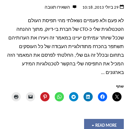
שדות
29 ביולי 2013, 10:18
השאירו תגובה
מותאמים
לא פעם ולא פעמיים נשאלתי מהי תפיסת העולם
אישית
הטכנולוגית שלי כ-CTO של חברת בי-דיוק, מתוך ההנחה
שככל שיותר עמיתים יעיינו במאמר זה ויעירו את הערותיהם
(למשל
תשתפר בהכרח מתודולוגיית העבודה של כל העוסקים
בתחום ובכלל זה גם שלי, החלטתי לפרסם את המאמר הזה
לשימוש
המכיל את התפיסה שלי בהקשר לטכנולוגיות המידע
בתור
בארגונים …
מערכת
שתף
טפסים)
בתוך
WordPress"
"ה"אני
READ MORE