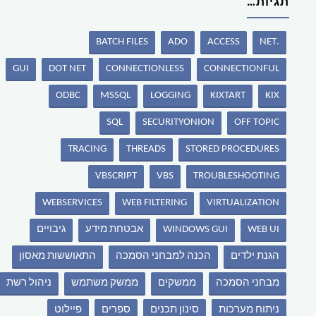
תגיות…
BATCH FILES
ADO
ACCESS
.NET
GUI
DOT NET
CONNECTIONLESS
CONNECTIONFUL
ODBC
MSSQL
LOGGING
KIXTART
KIX
SQL
SECURITYONION
OFF TOPIC
TRACING
THREADS
STORED PROCEDURES
VBSCRIPT
VBS
TROUBLESHOOTING
WEBSERVICES
WEB FILTERING
VIRTUALIZATION
WEB UI
WINDOWS GUI
אבטחת מידע
גיבויים
הגנת ילדים
הכנה למבחני הסמכה
התאוששות מאסון
מבחני הסמכה
ממשקים
ממשק משתמש
ניהול רשת
ניתוח מערכות
סינון תכנים
ספרים
פיילוט