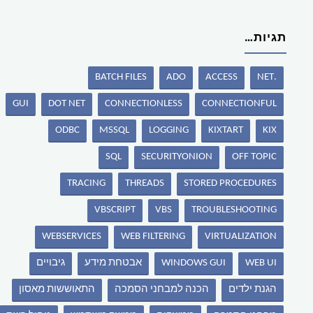
תגיות…
BATCH FILES
ADO
ACCESS
.NET
GUI
DOT NET
CONNECTIONLESS
CONNECTIONFUL
ODBC
MSSQL
LOGGING
KIXTART
KIX
SQL
SECURITYONION
OFF TOPIC
TRACING
THREADS
STORED PROCEDURES
VBSCRIPT
VBS
TROUBLESHOOTING
WEBSERVICES
WEB FILTERING
VIRTUALIZATION
WEB UI
WINDOWS GUI
אבטחת מידע
גיבויים
הגנת ילדים
הכנה למבחני הסמכה
התאוששות מאסון