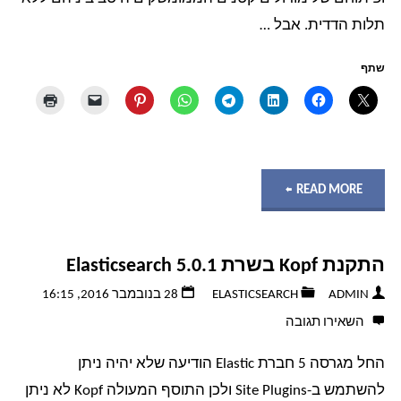
תלות הדדית. אבל …
בדוד
(או
שתף
בעולם…)
בשלושה
"קוד
READ MORE
צעדים"
פתוח
התקנת Kopf בשרת Elasticsearch 5.0.1
==
ADMIN
ELASTICSEARCH
28 בנובמבר 2016, 16:15
חינם?"
השאירו תגובה
החל מגרסה 5 חברת Elastic הודיעה שלא יהיה ניתן
להשתמש ב-Site Plugins ולכן התוסף המעולה Kopf לא ניתן