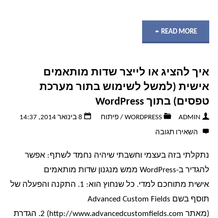
"Post
READ MORE
Mortem
איך להציג או לייצר שדות מותאמים
Debugging
אישית (למשל לשימוש בתור מערכת
–
טפסים) בתוך WordPress
ADMIN
WORDPRESS
/
פיתוח
8 בינואר 2014, 14:37
כיצד,
השאירו תגובה
למה
נתקלתי בזה בעצמי וחשבתי שיהיה נחמד לשתף: אפשר
ולמה
להגדיר ב-WordPress ממש מנגנון שדות מותאמים
אישית מתוחכם למדי. כל שנחוץ הוא: 1. התקנה והפעלה של
זה
תוסף בשם Advanced Custom Fields
(מאתר http://www.advancedcustomfields.com) 2. הגדרת
טוב?"