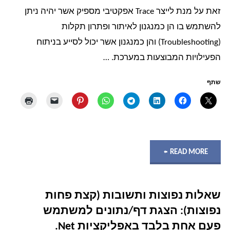
2010"
זאת על מנת לייצר Trace אפקטיבי מספיק אשר יהיה ניתן
להשתמש בו הן כמנגנון לאיתור ופתרון תקלות
(Troubleshooting) והן כמנגנון אשר יכול לסייע בניתוח
הפעילויות המבוצעות במערכת. …
שתף
"כיצד
READ MORE
לכתוב
שאלות נפוצות ותשובות (קצת פחות
Trace
נפוצות): הצגת דף/נתונים למשתמש
אפקטיבי?"
פעם אחת בלבד באפליקציות Net.