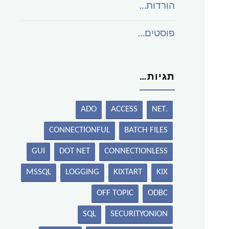
הורדות…
פוסטים…
תגיות…
ADO
ACCESS
.NET
CONNECTIONFUL
BATCH FILES
GUI
DOT NET
CONNECTIONLESS
MSSQL
LOGGING
KIXTART
KIX
OFF TOPIC
ODBC
SQL
SECURITYONION