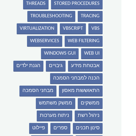
THREADS
STORED PROCEDURES
TROUBLESHOOTING
TRACING
VIRTUALIZATION
VBSCRIPT
VBS
WEBSERVICES
WEB FILTERING
WINDOWS GUI
WEB UI
אבטחת מידע
גיבויים
הגנת ילדים
הכנה למבחני הסמכה
התאוששות מאסון
מבחני הסמכה
ממשקים
ממשק משתמש
ניהול רשת
ניתוח מערכות
סינון תכנים
ספרים
פיילוט