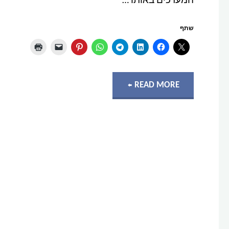
המערכים באותו …
שתף
"ללמד
READ MORE
מחשב
ללמוד
כמו
שאנחנו
לומדים