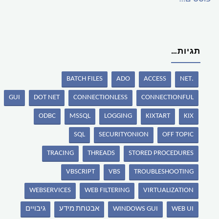
תגיות…
BATCH FILES
ADO
ACCESS
.NET
GUI
DOT NET
CONNECTIONLESS
CONNECTIONFUL
ODBC
MSSQL
LOGGING
KIXTART
KIX
SQL
SECURITYONION
OFF TOPIC
TRACING
THREADS
STORED PROCEDURES
VBSCRIPT
VBS
TROUBLESHOOTING
WEBSERVICES
WEB FILTERING
VIRTUALIZATION
WEB UI
WINDOWS GUI
אבטחת מידע
גיבויים