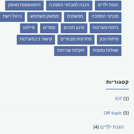
הגנת ילדים
הכנה למבחני הסמכה
התאוששות מאסון
מבחני הסמכה
ממשקים
ממשק משתמש
ניהול רשת
ניתוח מערכות
סינון תכנים
ספרים
פיילוט
פיתוח נכון
פתרונות מבוזרים
קישור בין מערכות
שאלות נפוצות
תקלות שכיחות
קטגוריות
IOT
(1)
Off-topic
(5)
הגנת ילדים
(4)