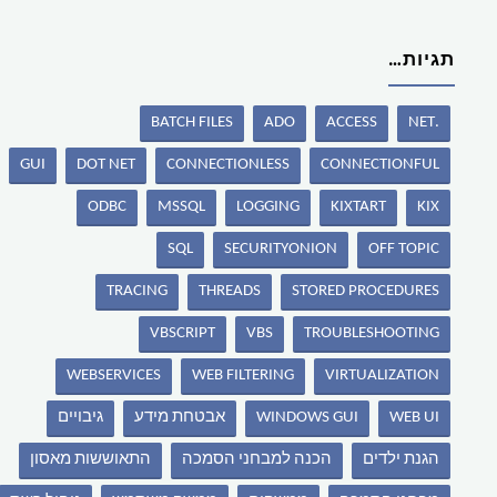
תגיות…
BATCH FILES
ADO
ACCESS
.NET
GUI
DOT NET
CONNECTIONLESS
CONNECTIONFUL
ODBC
MSSQL
LOGGING
KIXTART
KIX
SQL
SECURITYONION
OFF TOPIC
TRACING
THREADS
STORED PROCEDURES
VBSCRIPT
VBS
TROUBLESHOOTING
WEBSERVICES
WEB FILTERING
VIRTUALIZATION
WEB UI
WINDOWS GUI
אבטחת מידע
גיבויים
הגנת ילדים
הכנה למבחני הסמכה
התאוששות מאסון