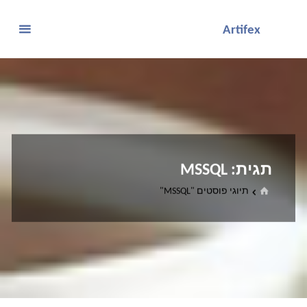
לגו
Artifex
תוכן
תגית:
MSSQL
בית
תיוגי פוסטים "MSSQL"