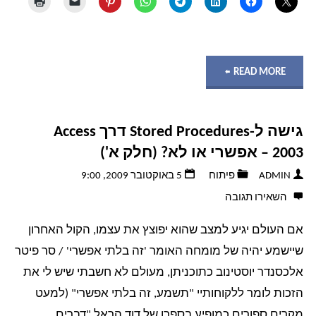
"גישה
READ MORE
ל-
גישה ל-Stored Procedures דרך Access
Stored
2003 – אפשרי או לא? (חלק א')
Procedures
ADMIN
פיתוח
5 באוקטובר 2009, 9:00
השאירו תגובה
דרך
אם העולם יגיע למצב שהוא יפוצץ את עצמו, הקול האחרון
Access
שיישמע יהיה של מומחה האומר 'זה בלתי אפשרי' / סר פיטר
2003
אלכסנדר יוסטינוב כתוכניתן, מעולם לא חשבתי שיש לי את
הזכות לומר ללקוחותיי "תשמע, זה בלתי אפשרי" (למעט
–
מקרים ספורים כמופיע בספרו של דוד הראל "דברים