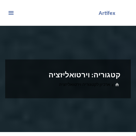
לגו
Artifex
תוכן
קטגוריה:
וירטואליזציה
בית
ארכיון לקטגוריה וירטואליזציה