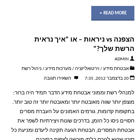
"אז
READ MORE
אחת
הצפנה vs ניראות – או "איך נראית
ולתמיד
הרשת שלך?"
–
ADMIN
אבטחת מידע
/
וירטואליזציה
/
מערכות מידע
/
ניהול רשת
מה
20 בדצמבר 2012, 7:35
השאירו תגובה
יותר
למנהלי רשת וממוני אבטחת מידע הדבר תמיד היה ברור:
טוב,
מוצפן יותר שווה מאובטח יותר ומאובטח יותר זה טוב יותר.
בתקופות קדומות, גורמים האמונים על העברת מסרים
VMware,
חסויים ניסו כל הזמן, בדרכים שונות ויצירתיות לשפר את
אבטחת המסרים, הבטחת הגעה תקינה ליעדם ומניעת כל
Docker
סיכוי שהוא לגורם בלתי מורשה לצפות בתוכנם. …