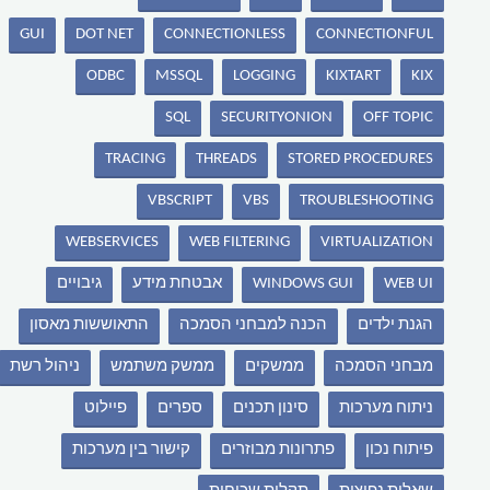
GUI
DOT NET
CONNECTIONLESS
CONNECTIONFUL
ODBC
MSSQL
LOGGING
KIXTART
KIX
SQL
SECURITYONION
OFF TOPIC
TRACING
THREADS
STORED PROCEDURES
VBSCRIPT
VBS
TROUBLESHOOTING
WEBSERVICES
WEB FILTERING
VIRTUALIZATION
WEB UI
WINDOWS GUI
אבטחת מידע
גיבויים
הגנת ילדים
הכנה למבחני הסמכה
התאוששות מאסון
מבחני הסמכה
ממשקים
ממשק משתמש
ניהול רשת
ניתוח מערכות
סינון תכנים
ספרים
פיילוט
פיתוח נכון
פתרונות מבוזרים
קישור בין מערכות