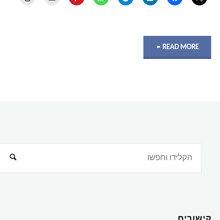
"טיפים
READ MORE
לניגשים
לבחינת
ההסמכה
VCP
vSphere
4.0
–
קישורים