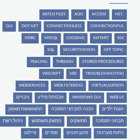
BATCH FILES
ADO
ACCESS
.NET
GUI
DOT NET
CONNECTIONLESS
CONNECTIONFUL
ODBC
MSSQL
LOGGING
KIXTART
KIX
SQL
SECURITYONION
OFF TOPIC
TRACING
THREADS
STORED PROCEDURES
VBSCRIPT
VBS
TROUBLESHOOTING
WEBSERVICES
WEB FILTERING
VIRTUALIZATION
WEB UI
WINDOWS GUI
אבטחת מידע
גיבויים
הגנת ילדים
הכנה למבחני הסמכה
התאוששות מאסון
מבחני הסמכה
ממשקים
ממשק משתמש
ניהול רשת
ניתוח מערכות
סינון תכנים
ספרים
פיילוט