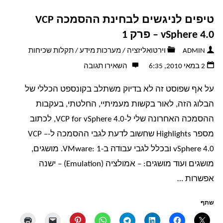
לניגשים
טיפים לניגשים לבחינת ההסמכה VCP
לבחינת
vSphere 4.0 – פרק 1
ההסמכה
ADMIN
וירטואליזציה
/
מערכות מידע
/
תקלות שכיחות
2 במאי 2010, 6:35
השאירו תגובה
VCP
על אף שפוסט זה לא בדיוק משתלב בקונספט הכללי של
vSphere
הבלוג הזה, לאור בקשות מעמיתיי, החלטתי, בעקבות
4.0
ההסמכה האחרונה שלי ל-VCP for vSphere 4.0, לכתוב
מספר Highlights שחשוב לדעת לגבי ההסמכה ל-VCP –
–
vSphere 4.0 ובכלל לגבי עבודה ב-VMware: 1. מושגים,
מושגים ועוד מושגים: – אמולציה (Emulation) – ישנה
פרק2"
אפשרות …
שתף