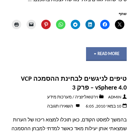
או
שתף
VirtualBox?"
"הצפנה
READ MORE
vs
טיפים לניגשים לבחינת ההסמכה VCP
ניראות
vSphere 4.0 – פרק 3
–
ADMIN
וירטואליזציה
/
מערכות מידע
10 במאי 2010, 6:05
השאירו תגובה
או
בהמשך לפוסט הקודם, כאן תוכלו למצוא ריכוז של הערות
"איך
שמצאתי אותן יעילות מאד כאשר למדתי למבחן ההסמכה