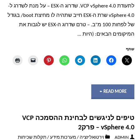
נראית
לתעודת VCP vSphere 4.0. שדרוג ה-ESX – על מנת לשדרג ל-
vSphere 4.0 שרת ה-ESX חייב שתהיה לו מחיצת boot/ בגודל
הרשת
של לפחות 100 מ"ב. – טרם שדרוג ה-ESX יש לגבות את
המיקומים הבאים: (היות …
שלך?""
שתף
"טיפים
READ MORE
לניגשים
טיפים לניגשים לבחינת ההסמכה VCP
לבחינת
vSphere 4.0 – פרק2
ההסמכה
ADMIN
וירטואליזציה
/
מערכות מידע
/
תקלות שכיחות