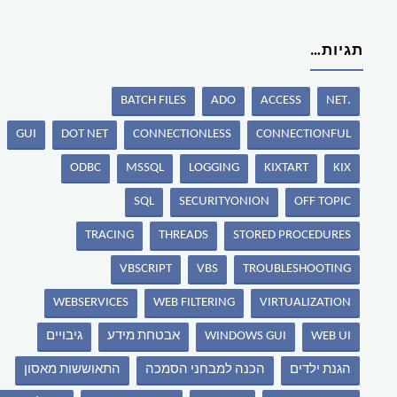
תגיות…
BATCH FILES
ADO
ACCESS
.NET
GUI
DOT NET
CONNECTIONLESS
CONNECTIONFUL
ODBC
MSSQL
LOGGING
KIXTART
KIX
SQL
SECURITYONION
OFF TOPIC
TRACING
THREADS
STORED PROCEDURES
VBSCRIPT
VBS
TROUBLESHOOTING
WEBSERVICES
WEB FILTERING
VIRTUALIZATION
WEB UI
WINDOWS GUI
אבטחת מידע
גיבויים
הגנת ילדים
הכנה למבחני הסמכה
התאוששות מאסון