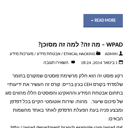
"סריקת
READ MORE
רשתות
WPAD – מה זה? למה זה מסוכן?
באמצעות
ADMIN
ETHICAL HACKING
/
אבטחת מידע
/
מערכות מידע
NMAP
1 בינואר 2014, 18:24
השאירו תגובה
–
רקע פוסט זה הוא חלק מרשימת פוסטים שמקורם בחומר
שלמדתי בקורס CEH בג'ון ברייס. קורס זה העשיר את ידיעותיי
מה
בתחום אבטחת המידע וההאקינג והפוסטים הללו מהווים סוג
זה
של סיכום שיעור. מהות: שירות אוטומטי הקיים בכל דפדפן
ומבצע פניה בעת הפעלת הדפדפן לאתר באחד מהשמות
ולמה
הבאים:
http://wpad.department.branch.example.com/wpad.dat
זה