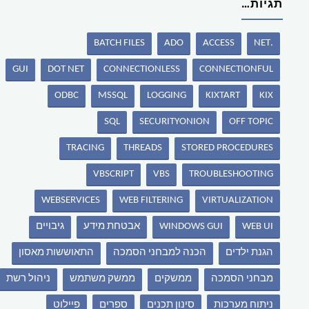
תגיות…
BATCH FILES
ADO
ACCESS
.NET
GUI
DOT NET
CONNECTIONLESS
CONNECTIONFUL
ODBC
MSSQL
LOGGING
KIXTART
KIX
SQL
SECURITYONION
OFF TOPIC
TRACING
THREADS
STORED PROCEDURES
VBSCRIPT
VBS
TROUBLESHOOTING
WEBSERVICES
WEB FILTERING
VIRTUALIZATION
WEB UI
WINDOWS GUI
אבטחת מידע
גיבויים
הגנת ילדים
הכנה למבחני הסמכה
התאוששות מאסון
מבחני הסמכה
ממשקים
ממשק משתמש
ניהול רשת
ניתוח מערכות
סינון תכנים
ספרים
פיילוט