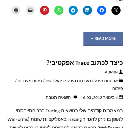
שתף
"הצפנה
READ MORE
vs
כיצד לכתוב Trace אפקטיבי?
ניראות
ADMIN
–
אבטחת מידע
/
מערכות מידע
/
ניהול רשת
/
ניתוח מערכות
/
פיתוח
או
8 בינואר 2012, 6:03
השאירו תגובה
"איך
במאמרים קודמים שלי בנושא ה-Tracing כבר התייחסתי
נראית
לאופן בו ניתן להגדיר Tracing באפליקציות שונות (WinForms