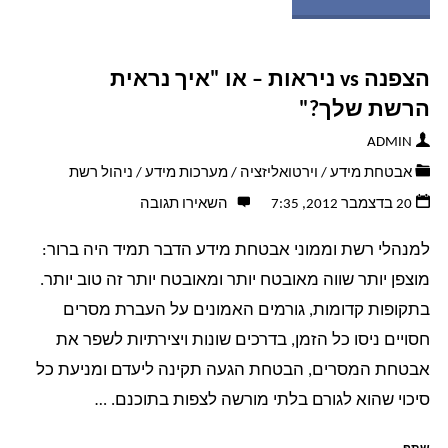
מאמין"
הצפנה vs ניראות – או "איך נראית
הטכנולוגי
הרשת שלך?"
שלי
ADMIN
אבטחת מידע
/
וירטואליזציה
/
מערכות מידע
/
ניהול רשת
–
20 בדצמבר 2012, 7:35
השאירו תגובה
תפיסת
למנהלי רשת וממוני אבטחת מידע הדבר תמיד היה ברור:
העולם
מוצפן יותר שווה מאובטח יותר ומאובטח יותר זה טוב יותר.
בתקופות קדומות, גורמים האמונים על העברת מסרים
הטכנולוגית
חסויים ניסו כל הזמן, בדרכים שונות ויצירתיות לשפר את
אבטחת המסרים, הבטחת הגעה תקינה ליעדם ומניעת כל
שלי"
סיכוי שהוא לגורם בלתי מורשה לצפות בתוכנם. …