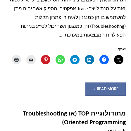
ו-WebForms) הפעם ברצוני להתייחס לאופן בו כדאי לעשות
הרשת
זאת על מנת לייצר Trace אפקטיבי מספיק אשר יהיה ניתן
להשתמש בו הן כמנגנון לאיתור ופתרון תקלות
שלך?""
(Troubleshooting) והן כמנגנון אשר יכול לסייע בניתוח
הפעילויות המבוצעות במערכת. …
שתף
"כיצד
READ MORE
לכתוב
מתודולוגיית TOP (או Troubleshooting
Trace
Oriented Programming)
אפקטיבי?"