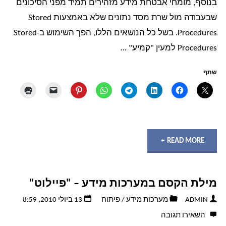
בנוסף, מומחי אבטחת מידע מזהירים תמיד מפני הסיכונים
אבטחת
שבעבודה מול שרת מסד נתונים שלא באמצעות Stored
Procedures. בשל כל הנושאים הללו, הפך השימוש ב-Stored
מידע/System"
Procedures למעין "קמיע" …
שתף
"Stored
READ MORE
Procedures
מילת הקסם במערכות מידע – "פיילוט"
כטכניקה
ADMIN
מערכות מידע
/
פיתוח
13 ביולי 2010, 8:59
לשיפור
השאירו תגובה