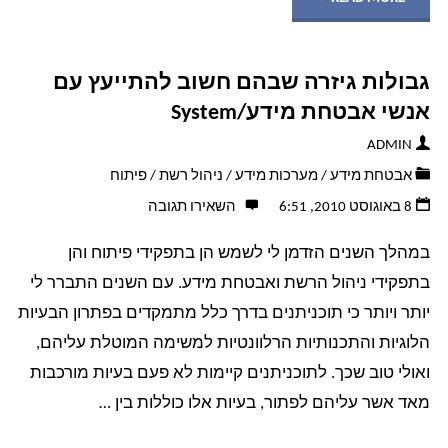
TOP
גבולות גיזרה שבהם חשוב להתייעץ עם
(או
אנשי אבטחת מידע/System
Troubleshooting
ADMIN
אבטחת מידע
/
מערכות מידע
/
ניהול רשת
/
פיתוח
Oriented
8 באוגוסט 2010, 6:51
השאירו תגובה
Programming)"
במהלך השנים הזדמן לי לשמש הן בתפקידי פיתוח והן
בתפקידי ניהול הרשת ואבטחת מידע. עם השנים התברר לי
יותר ויותר כי תוכניתנים בדרך כלל מתמקדים בפתרון הבעיות
הלוגיות והתכנותיות הרלוונטיות למשימה המוטלת עליהם,
ואולי טוב שכך. לתוכניתנים קיימות לא פעם בעיות מורכבות
מאד אשר עליהם לפתור, בעיות אלו כוללות בין …