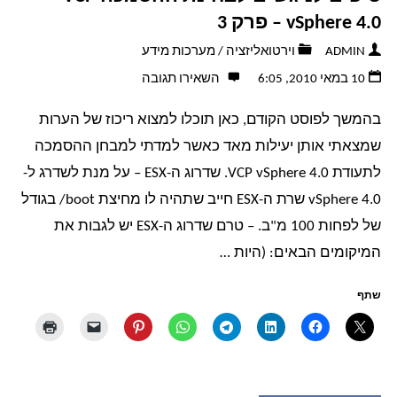
במערכות
vSphere 4.0 – פרק 3
מידע
ADMIN
וירטואליזציה
/
מערכות מידע
10 במאי 2010, 6:05
השאירו תגובה
–
בהמשך לפוסט הקודם, כאן תוכלו למצוא ריכוז של הערות
"פיילוט""
שמצאתי אותן יעילות מאד כאשר למדתי למבחן ההסמכה
לתעודת VCP vSphere 4.0. שדרוג ה-ESX – על מנת לשדרג ל-
vSphere 4.0 שרת ה-ESX חייב שתהיה לו מחיצת boot/ בגודל
של לפחות 100 מ"ב. – טרם שדרוג ה-ESX יש לגבות את
המיקומים הבאים: (היות …
שתף