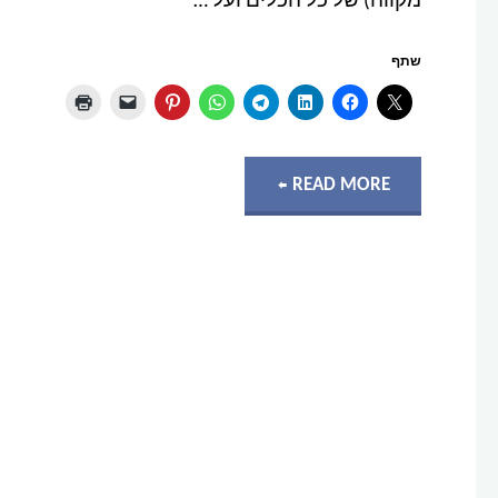
מקווה) של כל הכלים ועל …
שתף
"כלי
READ MORE
תקיפה
והגנה
שנלמדו
בקורס
CSI