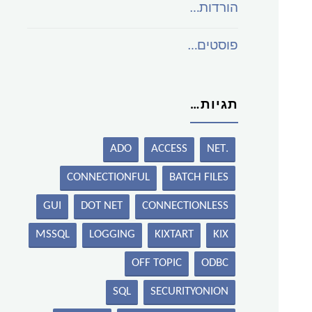
הורדות…
פוסטים…
תגיות…
ADO
ACCESS
.NET
CONNECTIONFUL
BATCH FILES
GUI
DOT NET
CONNECTIONLESS
MSSQL
LOGGING
KIXTART
KIX
OFF TOPIC
ODBC
SQL
SECURITYONION