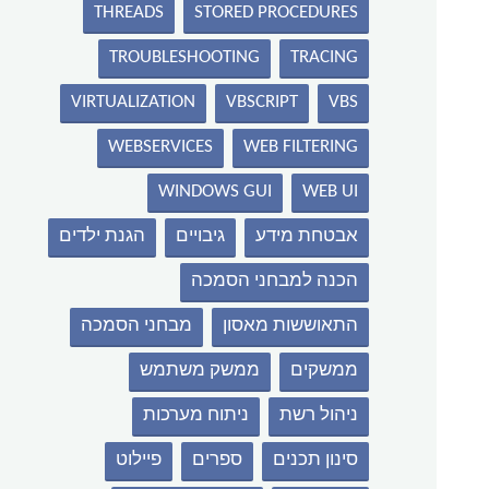
THREADS
STORED PROCEDURES
TROUBLESHOOTING
TRACING
VIRTUALIZATION
VBSCRIPT
VBS
WEBSERVICES
WEB FILTERING
WINDOWS GUI
WEB UI
אבטחת מידע
גיבויים
הגנת ילדים
הכנה למבחני הסמכה
התאוששות מאסון
מבחני הסמכה
ממשקים
ממשק משתמש
ניהול רשת
ניתוח מערכות
סינון תכנים
ספרים
פיילוט