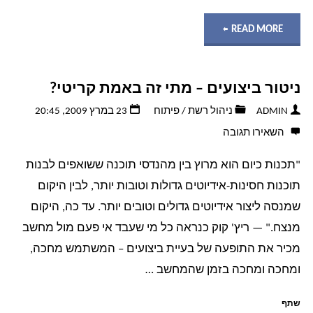
"כיצד
READ MORE
לכתוב
ניטור ביצועים – מתי זה באמת קריטי?
הודעות
ADMIN
ניהול רשת
/
פיתוח
23 במרץ 2009, 20:45
שגיאה
השאירו תגובה
אפקטיביות"
"תכנות כיום הוא מרוץ בין מהנדסי תוכנה ששואפים לבנות
תוכנות חסינות-אידיוטים גדולות וטובות יותר, לבין היקום
שמנסה ליצור אידיוטים גדולים וטובים יותר. עד כה, היקום
מנצח." — ריץ' קוק כנראה כל מי שעבד אי פעם מול מחשב
מכיר את התופעה של בעיית ביצועים – המשתמש מחכה,
ומחכה ומחכה בזמן שהמחשב …
שתף