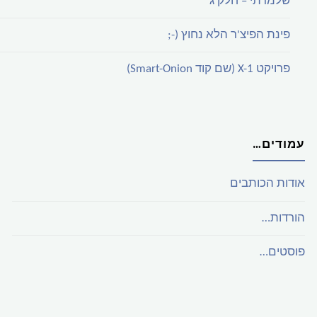
שלמדתי – חלק ג'
פינת הפיצ'ר הלא נחוץ (-;
פרויקט X-1 (שם קוד Smart-Onion)
עמודים…
אודות הכותבים
הורדות…
פוסטים…