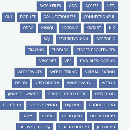
BATCH FILES
ADO
ACCESS
.NET
GUI
DOT NET
CONNECTIONLESS
CONNECTIONFUL
ODBC
MSSQL
LOGGING
KIXTART
KIX
SQL
SECURITYONION
OFF TOPIC
TRACING
THREADS
STORED PROCEDURES
VBSCRIPT
VBS
TROUBLESHOOTING
WEBSERVICES
WEB FILTERING
VIRTUALIZATION
WEB UI
WINDOWS GUI
אבטחת מידע
גיבויים
הגנת ילדים
הכנה למבחני הסמכה
התאוששות מאסון
מבחני הסמכה
ממשקים
ממשק משתמש
ניהול רשת
ניתוח מערכות
סינון תכנים
ספרים
פיילוט
פיתוח נכון
פתרונות מבוזרים
קישור בין מערכות