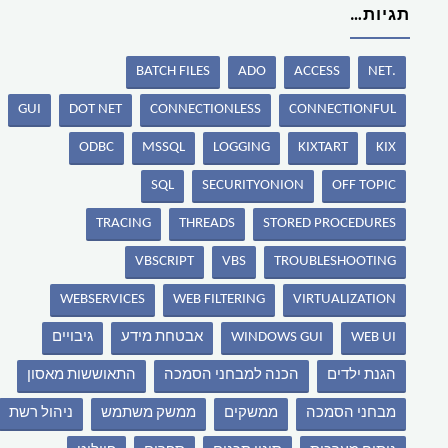
תגיות…
BATCH FILES
ADO
ACCESS
.NET
GUI
DOT NET
CONNECTIONLESS
CONNECTIONFUL
ODBC
MSSQL
LOGGING
KIXTART
KIX
SQL
SECURITYONION
OFF TOPIC
TRACING
THREADS
STORED PROCEDURES
VBSCRIPT
VBS
TROUBLESHOOTING
WEBSERVICES
WEB FILTERING
VIRTUALIZATION
WEB UI
WINDOWS GUI
אבטחת מידע
גיבויים
הגנת ילדים
הכנה למבחני הסמכה
התאוששות מאסון
מבחני הסמכה
ממשקים
ממשק משתמש
ניהול רשת