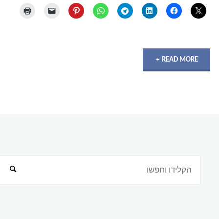
"ניטור
READ MORE
ביצועים
–
מתי
זה
באמת
קריטי?"