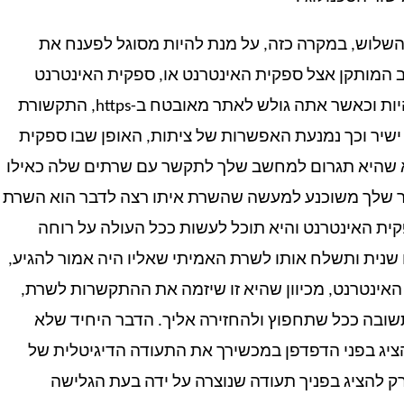
השלוש, במקרה כזה, על מנת להיות מסוגל לפענח את
ב המותקן אצל ספקית האינטרנט או, ספקית האינטרנט
עצמה תידרש "להרשאה" ממך לצותת לתעבורה. היות וכאשר אתה גולש לאתר מאובטח ב-https, התקשורת
 ישיר וכך נמנעת האפשרות של ציתות, האופן שבו ספקית
וא שהיא תגרום למחשב שלך לתקשר עם שרתים שלה כאילו
יר שלך משוכנע למעשה שהשרת איתו רצה לדבר הוא השרת
ת האינטרנט והיא תוכל לעשות ככל העולה על רוחה
שנית ותשלח אותו לשרת האמיתי שאליו היה אמור להגיע,
האינטרנט, מכיוון שהיא זו שיזמה את ההתקשרות לשרת,
שובה ככל שתחפוץ ולהחזירה אליך. הדבר היחיד שלא
ציג בפני הדפדפן במכשירך את התעודה הדיגיטלית של
ק להציג בפניך תעודה שנוצרה על ידה בעת הגלישה