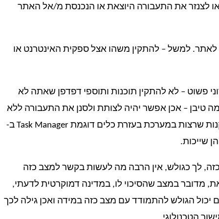
ן או לצנזר את התעבורה היוצאת או הנכנסת מ/אל האתר
 לאתר. למשל – להתקין משהו אצל ספקית האינטרנט או
ני פשוט – לא להתקין תוכנות ותוספי דפדפן שאתה לא
מה טיבן – אכן אפשר יהיה לצותת ולסנן את התעבורה ללא
ידיעתך. ניתן בדרך כלל למצוא את התוכנות המותקנות שרצות במערכת בעזרת כלים דוגמת Task Manager ב-
ה, לך כגולש, אין הרבה מה לעשות בקשר למצב כזה
ת, מדובר במצב שהסיכוי לו, במדינה דמוקרטית לדעתי,
 יכול הגולש להתמודד עם מצב כזה במידה ואכן גילה לכך
ור הטכנולוגי.