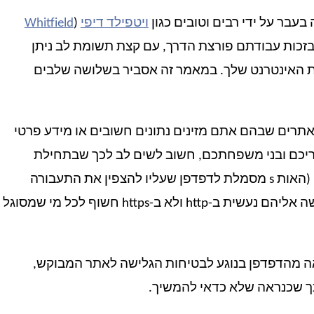
בר על ידי רבים וטובים כגון
ויטפילד דיפי
(
Whitfield
, בזכות עבודתם פורצת הדרך, עם קצת תשומת לב ניתן
ת האינטרנט שלך. במאמר זה אסביר בשלושה שלבים
אתרים שבהם אתם מזינים נתונים חשובים או מידע פרטי
ריכם ובני משפחתכם, חשוב לשים לב לכך שבתחילת
כתובת האתר מופיעה המילה https ולא למשל http (האות s מסמלת לדפדפן שעליו להצפין את התעבורה
לאתר זה) מידע שנשלח או מתקבל מאתרים שהגישה אליהם נעשית ב-http ולא ב-https חשוף לכל מי שמסוגל
אה מהדפדפן בנוגע לבטיחות הגלישה לאתר המבוקש,
כך שכנראה שלא כדאי להמשיך.