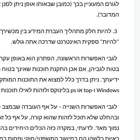
לגורם המעוניין בכך (כמובן שבאותו אופן ניתן לסנ
המדובר).
3. להיות חלק מתהליך העברת המידע בין מכשירך
"להיות" ספקית האינטרנט שדרכה אתה גולש.
לגבי האפשרות הראשונה, הפתרון הוא באופן עקרו
בטוח לגביהן, אם אכן התקנת תוכנות שאינך בטוח 
Windows ו-top או ps בלינוקס ולזהות לאילו תוכנות הן שייכות.
לגבי האפשרות השנייה – על אף העובדה שבמצב כז
ובהחלט שלא תוכל לזהות שהוא קורה, על אף כל זא
נמוך מאד. לדעתי, במקרה כזה הכלים היחידים בהם
ראיות כלשהן הם במישור המשפטי/חוקי ופחות במיש