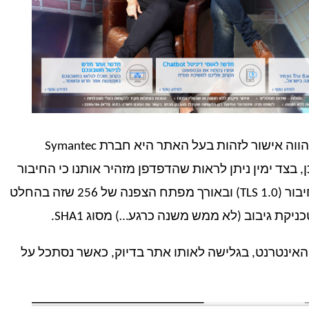
ניתן לראות כי שם הגורם שהנפיק את התעודה המהווה אישור לזהות בעל האתר היא חברת Symantec
א תעודה בתוקף (עד 20/5/2017) כמו כן, בצד ימין ניתן לראות שהדפדפן מזהיר אותנו כי החיבור
הזה משתמש בתקן ישן (obsolete) ומסוכן לצורך החיבור (TLS 1.0) ובאורך מפתח הצפנה של 256 שזה בהחלט
אינטרנט, בגלישה לאותו אתר בדיוק, כאשר נסתכל על