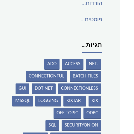
הורדות…
פוסטים…
תגיות…
ADO
ACCESS
.NET
CONNECTIONFUL
BATCH FILES
GUI
DOT NET
CONNECTIONLESS
MSSQL
LOGGING
KIXTART
KIX
OFF TOPIC
ODBC
SQL
SECURITYONION