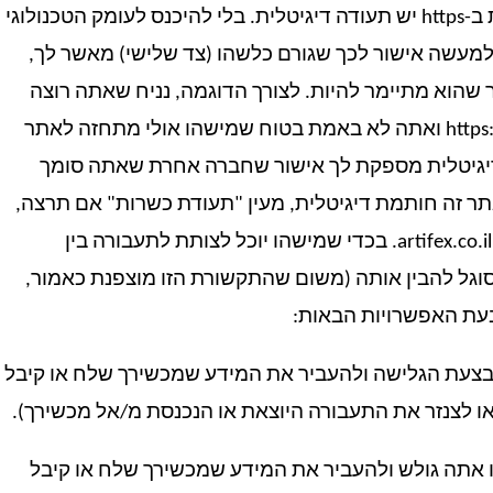
3. תעודה דיגיטלית: לכל אתר שהגישה אליו נעשית ב-https יש תעודה דיגיטלית. בלי להיכנס לעומק הטכנולוגי
מעשה אישור לכך שגורם כלשהו (צד שלישי) מאשר לך,
הוא מתיימר להיות. לצורך הדוגמה, נניח שאתה רוצה
לגלוש לאתר שכתובתו היא https://www.artifex.co.il/he ואתה לא באמת בטוח שמישהו אולי מתחזה לאתר
יגיטלית מספקת לך אישור שחברה אחרת שאתה סומך
תר זה חותמת דיגיטלית, מעין "תעודת כשרות" אם תרצה,
שמוכיחה שהאתר הזה הוא אכן האתר האמיתי של artifex.co.il. בכדי שמישהו יוכל לצותת לתעבורה בין
גל להבין אותה (משום שהתקשורת הזו מוצפנת כאמור,
תבצעת הגלישה ולהעביר את המידע שמכשירך שלח או קיבל
ן או לצנזר את התעבורה היוצאת או הנכנסת מ/אל מכשירך).
 אתה גולש ולהעביר את המידע שמכשירך שלח או קיבל