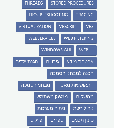
THREADS
STORED PROCEDURES
TROUBLESHOOTING
TRACING
VIRTUALIZATION
VBSCRIPT
VBS
WEBSERVICES
WEB FILTERING
WINDOWS GUI
WEB UI
אבטחת מידע
גיבויים
הגנת ילדים
הכנה למבחני הסמכה
התאוששות מאסון
מבחני הסמכה
ממשקים
ממשק משתמש
ניהול רשת
ניתוח מערכות
סינון תכנים
ספרים
פיילוט