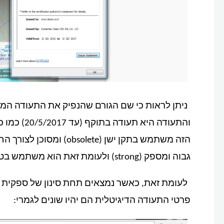
והתעודה הי
גבוה ומספק (strong) ולעומת זאת הוא משתמש בטכניקת גיבוב (לא ממש משנה כרגע…) מסוג SHA1.
לעומת זאת, כאשר נמצאים תחת סינון של ספקית ה
פרטי התעודה הדיגיטלית הם יהיו שונים לגמרי: