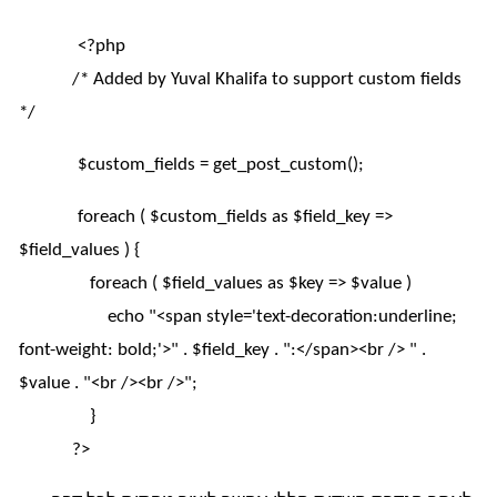
<?php
/* Added by Yuval Khalifa to support custom fields
*/
$custom_fields = get_post_custom();
foreach ( $custom_fields as $field_key =>
$field_values ) {
foreach ( $field_values as $key => $value )
echo "<span style='text-decoration:underline;
font-weight: bold;'>" . $field_key . ":</span><br /> " .
$value . "<br /><br />";
}
?>