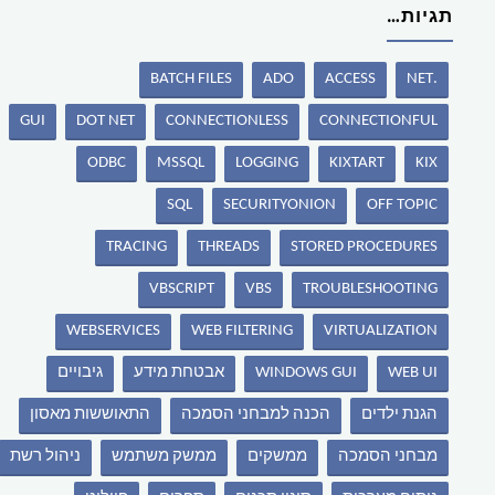
תגיות…
BATCH FILES
ADO
ACCESS
.NET
GUI
DOT NET
CONNECTIONLESS
CONNECTIONFUL
ODBC
MSSQL
LOGGING
KIXTART
KIX
SQL
SECURITYONION
OFF TOPIC
TRACING
THREADS
STORED PROCEDURES
VBSCRIPT
VBS
TROUBLESHOOTING
WEBSERVICES
WEB FILTERING
VIRTUALIZATION
WEB UI
WINDOWS GUI
אבטחת מידע
גיבויים
הגנת ילדים
הכנה למבחני הסמכה
התאוששות מאסון
מבחני הסמכה
ממשקים
ממשק משתמש
ניהול רשת