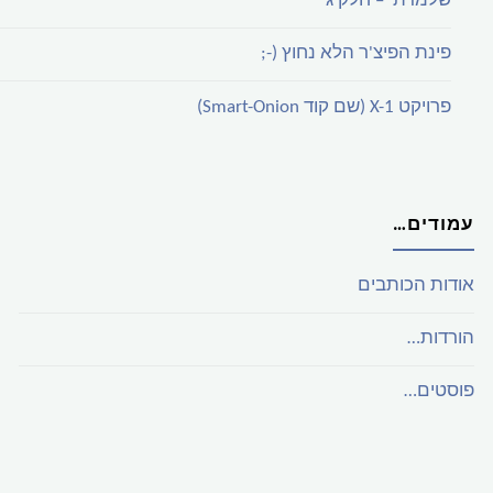
שלמדתי – חלק ג'
פינת הפיצ'ר הלא נחוץ (-;
פרויקט X-1 (שם קוד Smart-Onion)
עמודים…
אודות הכותבים
הורדות…
פוסטים…