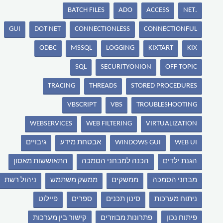
BATCH FILES
ADO
ACCESS
.NET
GUI
DOT NET
CONNECTIONLESS
CONNECTIONFUL
ODBC
MSSQL
LOGGING
KIXTART
KIX
SQL
SECURITYONION
OFF TOPIC
TRACING
THREADS
STORED PROCEDURES
VBSCRIPT
VBS
TROUBLESHOOTING
WEBSERVICES
WEB FILTERING
VIRTUALIZATION
WEB UI
WINDOWS GUI
אבטחת מידע
גיבויים
הגנת ילדים
הכנה למבחני הסמכה
התאוששות מאסון
מבחני הסמכה
ממשקים
ממשק משתמש
ניהול רשת
ניתוח מערכות
סינון תכנים
ספרים
פיילוט
פיתוח נכון
פתרונות מבוזרים
קישור בין מערכות