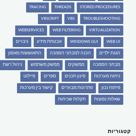
TRACING
THREADS
STORED PROCEDURES
VBSCRIPT
VBS
TROUBLESHOOTING
WEBSERVICES
WEB FILTERING
VIRTUALIZATION
WEB UI
WINDOWS GUI
אבטחת מידע
גיבויים
הגנת ילדים
הכנה למבחני הסמכה
התאוששות מאסון
מבחני הסמכה
ממשקים
ממשק משתמש
ניהול רשת
ניתוח מערכות
סינון תכנים
ספרים
פיילוט
פיתוח נכון
פתרונות מבוזרים
קישור בין מערכות
שאלות נפוצות
תקלות שכיחות
קטגוריות