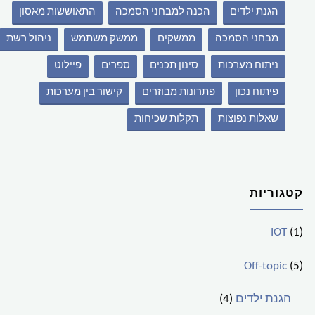
הגנת ילדים
הכנה למבחני הסמכה
התאוששות מאסון
מבחני הסמכה
ממשקים
ממשק משתמש
ניהול רשת
ניתוח מערכות
סינון תכנים
ספרים
פיילוט
פיתוח נכון
פתרונות מבוזרים
קישור בין מערכות
שאלות נפוצות
תקלות שכיחות
קטגוריות
IOT
(1)
Off-topic
(5)
הגנת ילדים
(4)