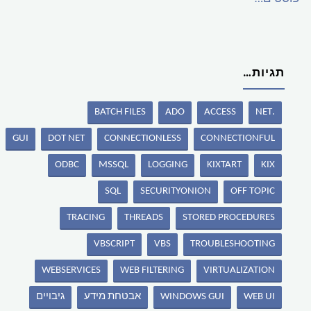
תגיות…
BATCH FILES
ADO
ACCESS
.NET
GUI
DOT NET
CONNECTIONLESS
CONNECTIONFUL
ODBC
MSSQL
LOGGING
KIXTART
KIX
SQL
SECURITYONION
OFF TOPIC
TRACING
THREADS
STORED PROCEDURES
VBSCRIPT
VBS
TROUBLESHOOTING
WEBSERVICES
WEB FILTERING
VIRTUALIZATION
WEB UI
WINDOWS GUI
אבטחת מידע
גיבויים