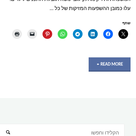
עלו כמובן ההשפעות המזיקות של כל …
חסימה
או
שתף
גישה
לאתרים
"הגנת
READ MORE
ספציפיים
ילדים
לתחנות
וסינון
ספציפיות"
תכנים
פוגעניים
באינטרנט