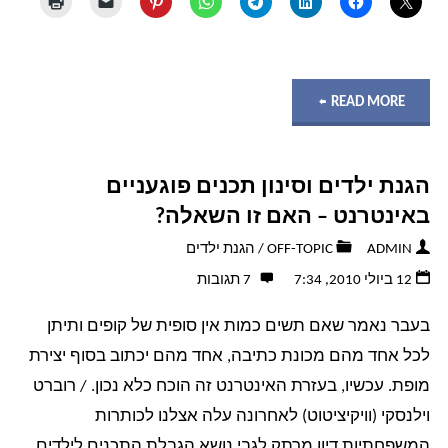
"שאלות
READ MORE
נפוצות
הגנת ילדים וסינון תכנים פוגעניים
ותשובות
באינטרנט – האם זו השאלה?
(קצת
ADMIN
OFF-TOPIC
/
הגנת ילדים
12 ביולי 2010, 7:34
7 תגובות
פחות
בעבר נאמר שאם תשים כמות אין סופית של קופים ותיתן
נפוצות):
לכל אחד מהם מכונת כתיבה, אחד מהם יכתוב בסוף יצירת
כיצד
מופת. עכשיו, בעזרת האינטרנט זה הוכח כלא נכון. / רוברט
וילנסקי (וויקיציטוט) לאחרונה עלה אצלנו לכותרות
להגדיר
המשפחתיות דיון מרתק לגבי נושא הגבלת התכנים לילדים.