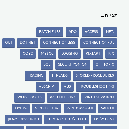
תגיות…
BATCH FILES
ADO
ACCESS
.NET
GUI
DOT NET
CONNECTIONLESS
CONNECTIONFUL
ODBC
MSSQL
LOGGING
KIXTART
KIX
SQL
SECURITYONION
OFF TOPIC
TRACING
THREADS
STORED PROCEDURES
VBSCRIPT
VBS
TROUBLESHOOTING
WEBSERVICES
WEB FILTERING
VIRTUALIZATION
WEB UI
WINDOWS GUI
אבטחת מידע
גיבויים
הגנת ילדים
הכנה למבחני הסמכה
התאוששות מאסון