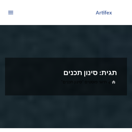
לגו
Artifex
תוכן
תגית:
סינון תכנים
בית
תיוגי פוסטים "סינון תכנים"