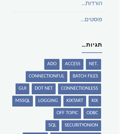
הורדות…
פוסטים…
תגיות…
ADO
ACCESS
.NET
CONNECTIONFUL
BATCH FILES
GUI
DOT NET
CONNECTIONLESS
MSSQL
LOGGING
KIXTART
KIX
OFF TOPIC
ODBC
SQL
SECURITYONION