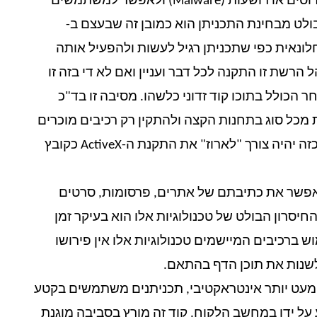
שתוכנית חלונאית יכולה לבצע, ניתן בקלות לייצר וירוסים או רושעות (Malware) ולאפשר למשתמשים
הבולט מבחינת התכניתן הוא כמובן זה שבעצם ב-
יה חלונאית כפי שתכניתן רגיל לעשות ולהפעיל אותה
רשת זו התקנה לכל דבר ועניין ואם לא די בזה זו
להיות וירוס, Malware או רכיב אחר הכולל בתוכו קוד זדוני כלשהו. מסיבה זו בד"כ
מכל סוג בתחנות הקצה ולהתקין רק רכיבים מוכרים
ובדוקים (למשל באמצעות MSI דרך GPO), במקרה כזה יהיה צורך "לארוז" את התקנת ה-ActiveX כקובץ
 לאפשר את כתיבתם של אתרים, פרסומות, סרטים
חיסרון הבולט של טכנולוגיות אלו הוא בעיקר זמן
 ברכיבים המיישמים טכנולוגיות אלו אין פירושו
לשנות את תוכן הדף בהתאם.
מעט יותר אינטראקטיבי, תכניתנים משתמשים בקטע
H אל הדפדפן ומבוצע על ידו במחשב הלקוח. קוד זה מורץ בסביבה מוגנת