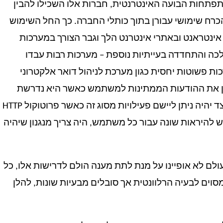
התפתחות הבועה האינטרנטית, חברות אלו השכילו להבין
רח שימושי עבורן בתוך כותלי החברה. כך החל השימוש
ינטראנט ובאתרי אינטרנט הלך וגבר הצורך במערכות
כה והתחדדה בעייתיות נוספת – מערכות רבות עבדו
Near real tim או אפילו מערכות פשוטות יחסית כגון מערכת לניהול דואר אלקטרוני
תון את ההודעות הממתינות למשתמש כאשר היא נדרשת
כמובן להתעדכן כאשר מתקבל דואר חדש וכדו', כיצד יהיה ניתן ליישם פעילויות מסוג זה כאשר פרוטוקול HTTP
ועוד, הדף נדרש להיראות שונה עבור כל משתמש, היה צריך מנגנון שיהיה
וכאמור, פרוטוקול ה-HTTP ומבנה ה-HTML מעולם לא אופיינו על מנת לתת מענה הולם לדרישות אלו, כל
סוים לבעיה הרלוונטית אך סובלים מבעיות שונות, להלן