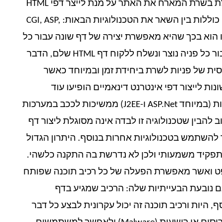
– שימוש בתוכנה המופעלת בשרת המארח את האתר על מנת לייצר דפי HTML
ולשלוח אותם לתחנה, דוגמאות למנגנונים מסוג זה כוללות בין השאר את הטכנולוגיות הבאות: CGI, ASP,
בשיטה זו הוא בכך שהיא מאפשרת יצירה של דף שונה עבור כל
משתמש באתר. החיסרון המשמעותי הוא בכך שעבור כל פניה נוצר ונשלח ללקוח דף HTML שלם, הדבר
סית של פניות לשרת ביחידת זמן ובמיוחד כאשר
ות לייצור דפי אינטרנט דינאמיים הופיעו עוד
בראשית שנות ה-90 (CGI) ואילו הטכנולוגיות האחרות (במיוחד ASP.Net ו-J2EE) ממשיכות לככב במערכות
 להבין שטכנולוגיה זו לבדה אינה מסוגלת ליצור דף
 להשתמש בטכנולוגיות אחרות בנוסף. היתרון הגדול
קיד משמעותי ולכן לא נדרשת בה התקנה כלשהי.
פט ואשר מאפשרת הפעלה של כל רכיב תוכנה שפותח
גם נובעת הבעייתיות שלה: הרכיב שמגיע בדף
היות ורכיב תוכנה זה יכול עקרונית לבצע כל דבר