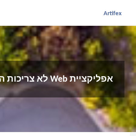
לגו
Artifex
תוכן
אפליקציית Web לא צריכות התקנה… האומנם?