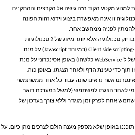
הדפדפן (ואשר מכונה Sandbox) על מנת למנוע מקטע הקוד הזה גישה אל הקבצים וההתקנים
לוגיה זו אינה מאפשרת ביצוע וידוא זהות הפונה
– זו לא בדיוק טכנולוגיה אלא יותר מיזוג של 2 טכנולוגיות
לצורך מתן פתרון גנרי, הרעיון הבסיסי הוא שימוש ב-Client side scripting (במיוחד Javascript) על מנת
לפנות לשרת כלשהו בעזרת העברת מסרי XML (למשל ל-WebService כלשהו) באופן אסינכרוני על מנת
לעדכן חלקים מהדף (בדרך כלל בעזרת HTML DOM) תוך כדי טעינת הדף ולאחר הצגתו. באופן כזה,
ר אינטרנט אשר נראים שונה עבור כל אחד ממשתמשי
אמי לאחר הצגתו למשתמש (למשל במערכת דואר
שתמש אחת לפרק זמן מוגדר וללא צורך בעדכון של
תוכננו באופן שלא מספק מענה הולם לצרכים מהן כיום, על