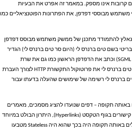
 קרובות אינו מספק. במאמר זה אפרט את הבעיות
 משתמש מבוססי דפדפן, את הפתרונות הפוטנציאליים כמו
יתן נאלץ להתמודד מתכנן של ממשק משתמש מבוסס דפדפן
עט לאחור בזמן. בשנת 1990 פיזיקאי בריטי בשם טים ברנרס לי (היום סר טים ברנרס לי) הגדיר
את מפרט ה-HTML הראשון (כיישום מסוים של תקן SGML) וכתב את הדפדפן הראשון כמו גם את שרת
האינטרנט הראשון. כחלק מהגדרת ה-HTML הגדיר טים ברנרס לי את פרוטוקול התקשורת HTTP לצורך העברת
ו רשם טים ברנרס לי רשימה של שימושים שהעלה בדעתו עבור
 באותה תקופה – דפים שנועדו להציג מסמכים, מאמרים
וספרות באופן שניתן יהיה לדלג מאחד לשני על-ידי קישורים בגוף הטקסט (Hyperlinks), היתרון הבולט במיוחד
בפרוטוקול HTTP לעומת פרוטוקולים אחרים מקובלים באותה תקופה היה בכך שהוא היה Stateless מטבעו