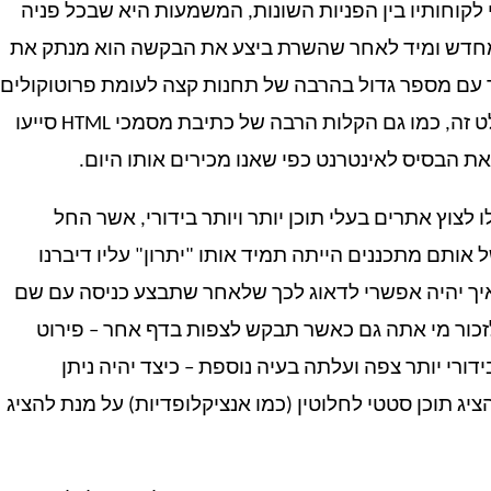
לקוחותיו בין הפניות השונות, המשמעות היא שבכל פניה
חדש ומיד לאחר שהשרת ביצע את הבקשה הוא מנתק את
ם מספר גדול בהרבה של תחנות קצה לעומת פרוטוקולים
המוגדרים כ-Stateful (ההפך מ-Stateless). יתרון בולט זה, כמו גם הקלות הרבה של כתיבת מסמכי HTML סייעו
ת הבסיס לאינטרנט כפי שאנו מכירים אותו היום.
 תחילת צמיחת ה-World Wide Web החלו לצוץ אתרים בעלי תוכן יותר ויותר בידורי, אשר החל
ותם מתכננים הייתה תמיד אותו "יתרון" עליו דיברנו
יך יהיה אפשרי לדאוג לכך שלאחר שתבצע כניסה עם שם
ור מי אתה גם כאשר תבקש לצפות בדף אחר – פירוט
רי יותר צפה ועלתה בעיה נוספת – כיצד יהיה ניתן
 שנבנתה על מנת להציג תוכן סטטי לחלוטין (כמו אנציקלופדיות) על מנת להציג