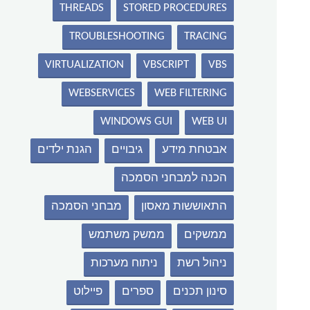
THREADS
STORED PROCEDURES
TROUBLESHOOTING
TRACING
VIRTUALIZATION
VBSCRIPT
VBS
WEBSERVICES
WEB FILTERING
WINDOWS GUI
WEB UI
אבטחת מידע
גיבויים
הגנת ילדים
הכנה למבחני הסמכה
התאוששות מאסון
מבחני הסמכה
ממשקים
ממשק משתמש
ניהול רשת
ניתוח מערכות
סינון תכנים
ספרים
פיילוט